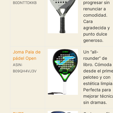
progresar sin
B0DNTTDKKB
renunciar a
comodidad.
Cara
agradecida y
punto dulce
generoso.
Joma Pala de
Un “all-
pádel Open
rounder” de
libro. Cómoda
ASIN:
desde el prime
B09QH4VJ3V
peloteo y con
estética limpia
Perfecta para
mejorar técnic
sin dramas.