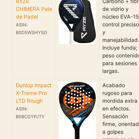
RYZE
Carbono + fib
CHIMERA Pala
de vidrio y
de Padel
núcleo EVA-15
control preciso
ASIN:
y
B0D5WSHYSG
manejabilidad
Incluye funda;
peso contenid
para sesiones
largas.
Dunlop Impact
Acabado
X-Treme Pro
rugoso para
LTD Rough
mordida extra
en efectos.
ASIN:
Sensación
B08CGYPJTY
firme, orienta
a golpes