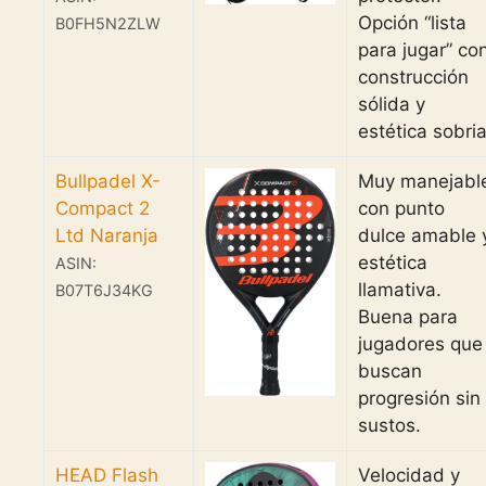
Opción “lista
B0FH5N2ZLW
para jugar” co
construcción
sólida y
estética sobria
Bullpadel X-
Muy manejabl
Compact 2
con punto
Ltd Naranja
dulce amable 
estética
ASIN:
llamativa.
B07T6J34KG
Buena para
jugadores que
buscan
progresión sin
sustos.
HEAD Flash
Velocidad y