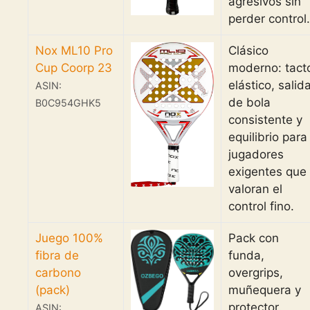
agresivos sin
perder control.
Nox ML10 Pro
Clásico
Cup Coorp 23
moderno: tact
elástico, salid
ASIN:
de bola
B0C954GHK5
consistente y
equilibrio para
jugadores
exigentes que
valoran el
control fino.
Juego 100%
Pack con
fibra de
funda,
carbono
overgrips,
(pack)
muñequera y
protector.
ASIN: