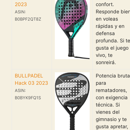
2023
confort.
Responde bie
ASIN:
en voleas
B0BPF2QT8Z
rápidas y en
defensa
profunda. Si t
gusta el juego
vivo, te
sonreirá.
BULLPADEL
Potencia bruta
Hack 03 2023
para
rematadores,
ASIN:
con exigencia
B0BYK9FQ1S
técnica. Si
vienes del
gimnasio y te
gusta apretar,